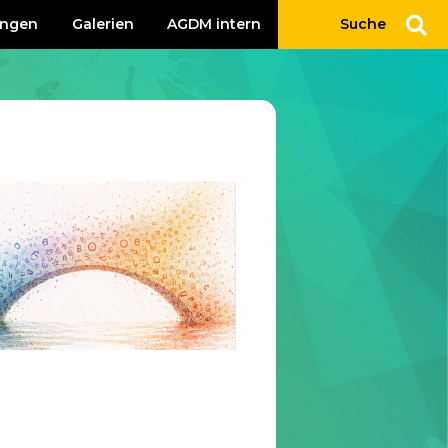
ungen
Galerien
AGDM intern