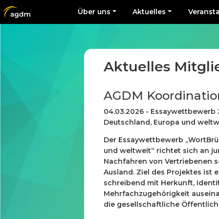
Über uns
Aktuelles
Veranst
Aktuelles Mitgl
AGDM Koordinatio
04.03.2026 - Essaywettbewerb 
Deutschland, Europa und weltw
Der Essaywettbewerb „WortBrüc
und weltweit“
richtet sich an j
Nachfahren von Vertriebenen s
Ausland. Ziel des Projektes is
schreibend mit Herkunft, Identit
Mehrfachzugehörigkeit auseinan
die gesellschaftliche Öffentlic