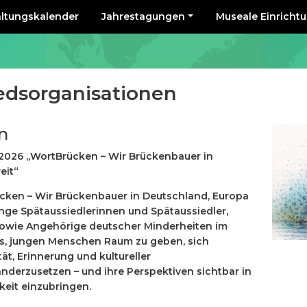
altungskalender
Jahrestagungen
Museale Einricht
iedsorganisationen
n
2026 „WortBrücken – Wir Brückenbauer in
eit“
ken – Wir Brückenbauer in Deutschland, Europa
unge Spätaussiedlerinnen und Spätaussiedler,
owie Angehörige deutscher Minderheiten im
t es, jungen Menschen Raum zu geben, sich
ät, Erinnerung und kultureller
derzusetzen – und ihre Perspektiven sichtbar in
hkeit einzubringen.