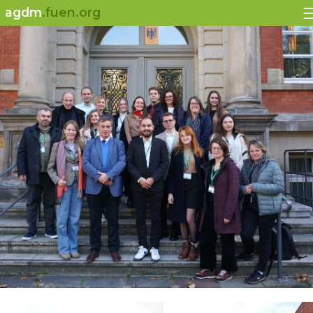
agdm
.fuen.org