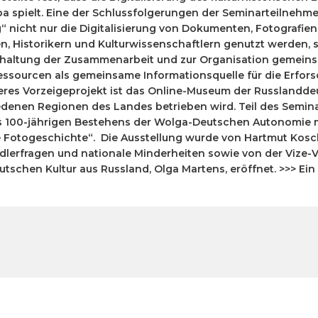
a spielt. Eine der Schlussfolgerungen der Seminarteilnehm
ung“ nicht nur die Digitalisierung von Dokumenten, Fotograf
en, Historikern und Kulturwissenschaftlern genutzt werden, 
rhaltung der Zusammenarbeit und zur Organisation gemeins
 Ressourcen als gemeinsame Informationsquelle für die Erfor
teres Vorzeigeprojekt ist das Online-Museum der Russlandde
denen Regionen des Landes betrieben wird. Teil des Semina
es 100-jährigen Bestehens der Wolga-Deutschen Autonomie m
e Fotogeschichte“. Die Ausstellung wurde von Hartmut Kosc
dlerfragen und nationale Minderheiten sowie von der Vize-
tschen Kultur aus Russland, Olga Martens, eröffnet. >>> Ein