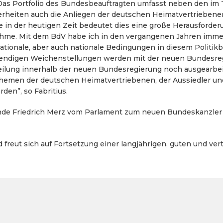
: "Das Portfolio des Bundesbeauftragten umfasst neben den i
erheiten auch die Anliegen der deutschen Heimatvertrieben
 in der heutigen Zeit bedeutet dies eine große Herausforder
ehme. Mit dem BdV habe ich in den vergangenen Jahren imme
ationale, aber auch nationale Bedingungen in diesem Politik
endigen Weichenstellungen werden mit der neuen Bundesreg
eilung innerhalb der neuen Bundesregierung noch ausgearbei
 Themen der deutschen Heimatvertriebenen, der Aussiedler un
den”, so Fabritius.
ende Friedrich Merz vom Parlament zum neuen Bundeskanzler 
d freut sich auf Fortsetzung einer langjährigen, guten und v