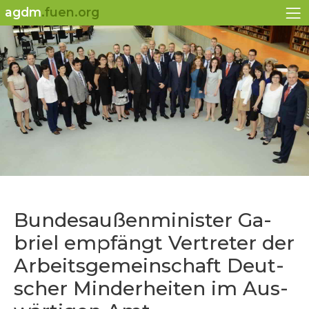
agdm
.fuen.org
Bun­desau­ßen­mi­nis­ter Ga­
bri­el emp­fängt Ver­tre­ter der
Ar­beits­ge­mein­schaft Deut­
scher Min­der­hei­ten im Aus­