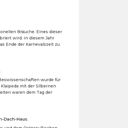
ionellen Bräuche. Eines dieser
riert wird. In diesem Jahr
 Ende der Karnevalszeit zu
t
isteswissenschaften wurde für
Klaipėda mit der Silbernen
hkeiten waren dem Tag der
on-Dach-Haus.
ius und dem Ostpreußischen