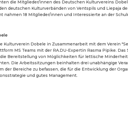
rnten die Mitglieder/innen des Deutschen Kulturvereins Dobe
den deutschen Kulturverbänden von Ventspils und Liepaja d
 nahmen 18 Mitglieder/innen und Interessierte an der Schulu
bele
he Kulturverein Dobele in Zusammenarbeit mit dem Verein "
lattform MS Teams mit der RA.DU-Expertin Rasma Pipike. Da
die Bereitstellung von Möglichkeiten für lettische Minderhe
hten. Die Arbeitssitzungen beinhalten drei unabhängige Vera
em der Bereiche zu befassen, die für die Entwicklung der Orga
ionsstrategie und gutes Management.