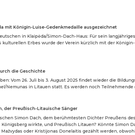
ėda mit Königin-Luise-Gedenkmedaille ausgezeichnet
eutschen in Klaipėda/
Simon-Dach-Haus
: Für sein langjährig
ulturellen Erbes wurde der Verein kürzlich mit der Königin
durch die Geschichte
ben: Vom 26. Juli bis 3. August 2025 findet wieder die Bildun
l/Nemunas in Litauen statt. Es werden noch Teilnehmende 
, der Preußisch-Litauische Sänger
schen Simon Dach, dem berühmtesten Dichter Preußens des 1
n Königsberg wirkte, und Preußisch Litauen? Könnte Simon Da
Mažvydas oder Kristijonas Donelaitis gezählt werden, obwohl 