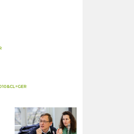
R
2010&CL=GER