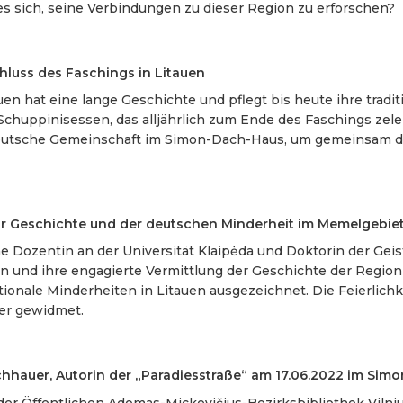
s sich, seine Verbindungen zu dieser Region zu erforschen?
luss des Faschings in Litauen
en hat eine lange Geschichte und pflegt bis heute ihre tradit
Schuppinisessen, das alljährlich zum Ende des Faschings zeleb
utsche Gemeinschaft im Simon-Dach-Haus, um gemeinsam das
r Geschichte und der deutschen Minderheit im Memelgebie
che Dozentin an der Universität Klaipėda und Doktorin der Ge
und ihre engagierte Vermittlung der Geschichte der Region 
tionale Minderheiten in Litauen ausgezeichnet. Die Feierlic
er gewidmet.
achhauer, Autorin der „Paradiesstraße“ am 17.06.2022 im Sim
er Öffentlichen Adomas-Mickevičius-Bezirksbibliothek Viln