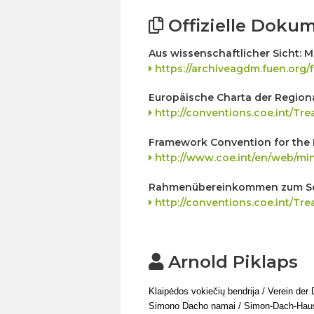
Offizielle Doku
Aus wissenschaftlicher Sicht: 
https://archiveagdm.fuen.org/
Europäische Charta der Region
http://conventions.coe.int/
Framework Convention for the P
http://www.coe.int/en/web/mi
Rahmenübereinkommen zum Sch
http://conventions.coe.int/
Arnold Piklaps
Klaipėdos vokiečių bendrija / Verein der
Simono Dacho namai / Simon-Dach-Hau