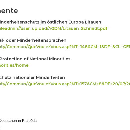
mente
Minderheitenschutz im östlichen Europa Litauen
fileadmin//user_upload/AGDM/Litauen_Schmidt.pdf
al- oder Minderheitensprachen
Treaty/Commun/QueVoulezVous.asp?NT=148&CM=1&DF=&CL=GE
rotection of National Minorities
norities/home
utz nationaler Minderheiten
Treaty/Commun/QueVoulezVous.asp?NT=157&CM=8&DF=20/07/
 Deutschen in Klaipėda
s