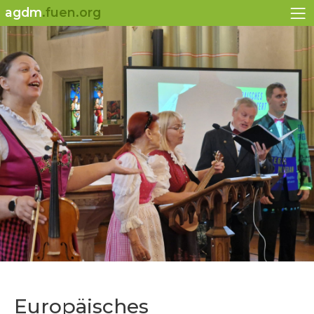
agdm
.fuen.org
Europäisches